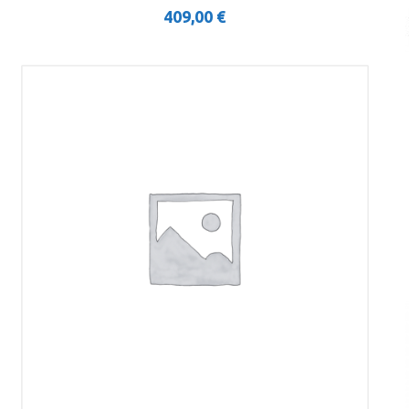
409,00
€