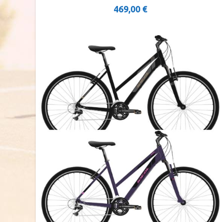
469,00
€
MTB 26″
MTB 29″ DISC
MTB 29″ V-BRAKE
MTB 29″ SCOTT CARBON
MTB 29″ SCOTT
CROSS-COUNTRY
TRAIL
ENDURO