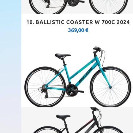
FOLDING
10. BALLISTIC COASTER W 700C 2024
FAT BIKES
369,00
€
TRICYCLE
E-MTB
E-FULL SUSP
E-TOURING/CITY
E-TOURING/CITY WAVE
E-TREKKING