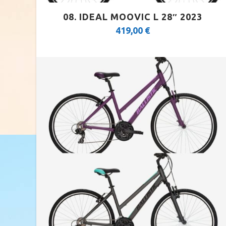
FULL SUSPENSION 20″-26″
08. IDEAL MOOVIC L 28″ 2023
419,00
€
TREKKING-ADVENTURE
TREKKING LADY
TOURING
CITY
ROAD CARBON
ROAD
CYCLOCROSS
FITNESS