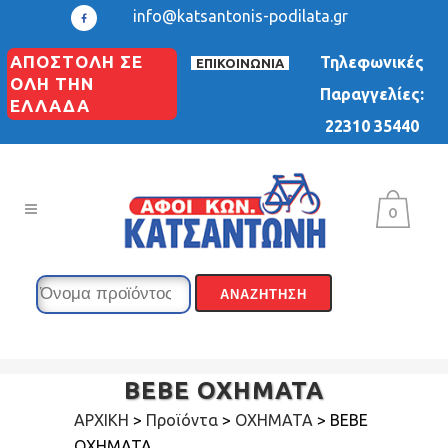
info@katsantonis-podilata.gr
ΑΠΟΣΤΟΛΗ ΣΕ
Τηλεφωνικές
ΕΠΙΚΟΙΝΩΝΙΑ
ΟΛΗ ΤΗΝ
Παραγγελίες:
ΕΛΛΑΔΑ
22310 35440
0
BEBE ΟΧΗΜΑΤΑ
ΑΡΧΙΚΗ
>
Προϊόντα
>
ΟΧΗΜΑΤΑ
>
BEBE
ΟΧΗΜΑΤΑ