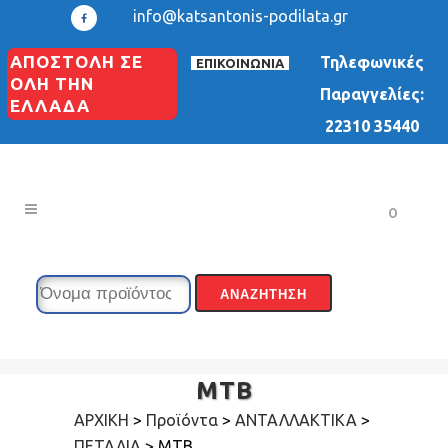
info@katsantonis-podilata.gr
ΑΠΟΣΤΟΛΗ ΣΕ
Τηλεφωνικές
ΕΠΙΚΟΙΝΩΝΙΑ
ΟΛΗ ΤΗΝ
Παραγγελίες:
ΕΛΛΑΔΑ
22310 35440
0
MTB
ΑΡΧΙΚΗ
>
Προϊόντα
>
ΑΝΤΑΛΛΑΚΤΙΚΑ
>
ΠΕΤΑΛΙΑ
>
MTB