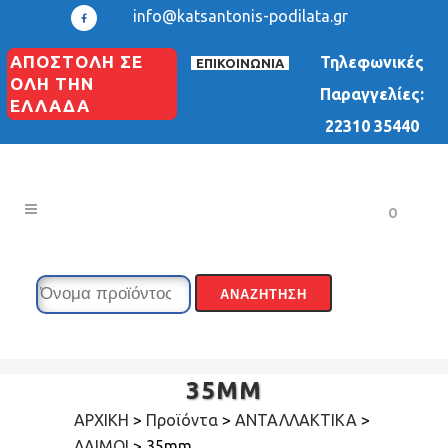
info@katsantonis-podilata.gr
ΑΠΟΣΤΟΛΗ ΣΕ
Τηλεφωνικές
ΕΠΙΚΟΙΝΩΝΙΑ
ΟΛΗ ΤΗΝ
Παραγγελίες:
ΕΛΛΑΔΑ
22310 35440
0
35MM
ΑΡΧΙΚΗ
>
Προϊόντα
>
ΑΝΤΑΛΛΑΚΤΙΚΑ
>
ΛΑΙΜΟΙ
>
35mm