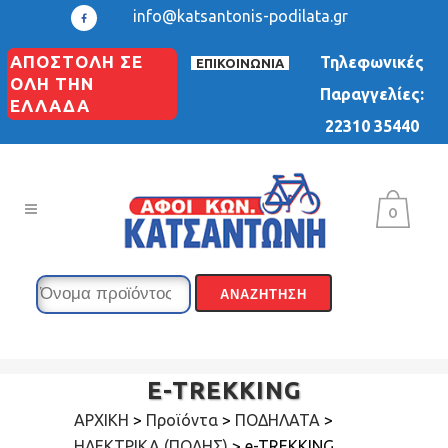
info@katsantonis-podilata.gr
ΑΠΟΣΤΟΛΗ ΣΕ
Τηλεφωνικές
ΕΠΙΚΟΙΝΩΝΙΑ
ΟΛΗ ΤΗΝ
Παραγγελίες:
ΕΛΛΑΔΑ
22310 35440
0
E-TREKKING
ΑΡΧΙΚΗ
>
Προϊόντα
>
ΠΟΔΗΛΑΤΑ
>
ΗΛΕΚΤΡΙΚΑ (ΠΟΛΗΣ)
>
e-TREKKING