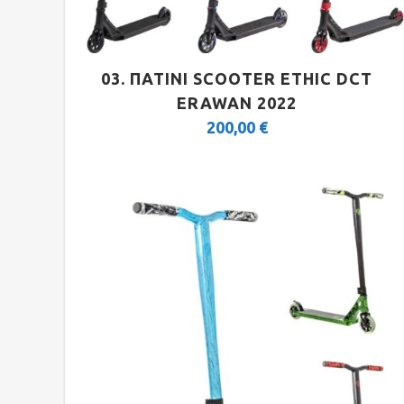
FULL SUSPENSION 20″-26″
03. ΠΑΤΙΝΙ SCOOTER ETHIC DCT
ERAWAN 2022
TREKKING-ADVENTURE
200,00
€
TREKKING LADY
TOURING
CITY
ROAD CARBON
ROAD
CYCLOCROSS
FITNESS