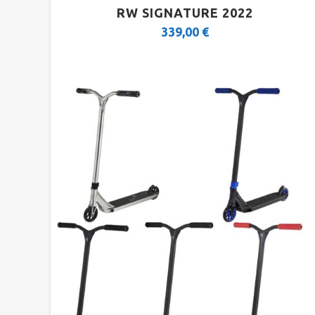
RW SIGNATURE 2022
MTB 26″
339,00
€
MTB 29″ DISC
MTB 29″ V-BRAKE
MTB 29″ SCOTT CARBON
MTB 29″ SCOTT
CROSS-COUNTRY
TRAIL
ENDURO