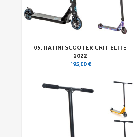
FOLDING
FAT BIKES
TRICYCLE
05. ΠΑΤΙΝΙ SCOOTER GRIT ELITE
2022
195,00
€
E-MTB
E-FULL SUSP
E-TOURING/CITY
E-TOURING/CITY WAVE
E-TREKKING