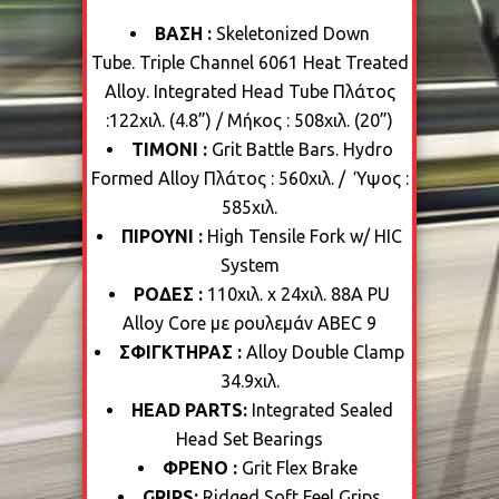
ΒΑΣΗ :
Skeletonized Down
Tube. Triple Channel 6061 Heat Treated
Alloy. Integrated Head Tube Πλάτος
:122χιλ. (4.8”) / Μήκος : 508χιλ. (20”)
ΤΙΜΟΝΙ :
Grit Battle Bars. Hydro
Formed Alloy Πλάτος : 560χιλ. / Ύψος :
585χιλ.
ΠΙΡΟΥΝΙ :
High Tensile Fork w/ HIC
System
ΡΟΔΕΣ :
110χιλ. x 24χιλ. 88A PU
Alloy Core με ρουλεμάν ABEC 9
ΣΦΙΓΚΤΗΡΑΣ :
Alloy Double Clamp
34.9χιλ.
HEAD PARTS:
Integrated Sealed
Head Set Bearings
ΦΡΕΝΟ :
Grit Flex Brake
G
RIPS:
Ridged Soft Feel Grips