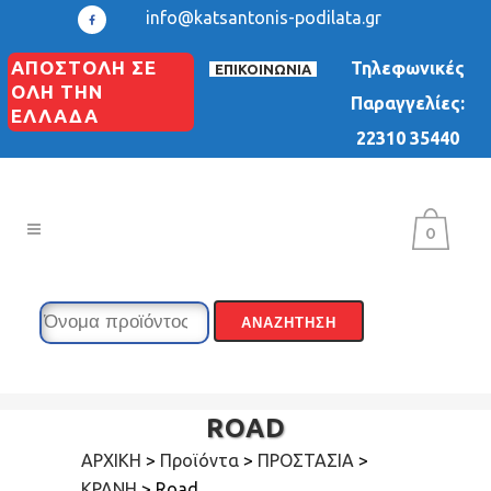
info@katsantonis-podilata.gr
ΑΠΟΣΤΟΛΗ ΣΕ
Τηλεφωνικές
ΕΠΙΚΟΙΝΩΝΙΑ
ΟΛΗ ΤΗΝ
Παραγγελίες:
ΕΛΛΑΔΑ
22310 35440
0
ROAD
ΑΡΧΙΚΗ
>
Προϊόντα
>
ΠΡΟΣΤΑΣΙΑ
>
ΚΡΑΝΗ
>
Road