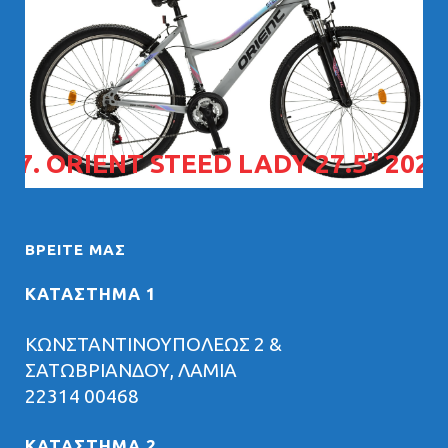
07. ORIENT STEED LADY 27.5" 2026
ΒΡΕΊΤΕ ΜΑΣ
ΚΑΤΑΣΤΗΜΑ 1
ΚΩΝΣΤΑΝΤΙΝΟΥΠΟΛΕΩΣ 2 &
ΣΑΤΩΒΡΙΑΝΔΟΥ, ΛΑΜΙΑ
22314 00468
ΚΑΤΑΣΤΗΜΑ 2