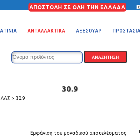
ΑΠΟΣΤΟΛΗ ΣΕ ΟΛΗ ΤΗΝ ΕΛΛΑΔΑ
ΑΤΙΝΙΑ
ΑΝΤΑΛΛΑΚΤΙΚΑ
ΑΞΕΣΟΥΑΡ
ΠΡΟΣΤΑΣΙ
KIDS 18″
KIDS 16″
30.9
 (FREESTYLE)
KIDS 14″
ΕΛΑΣ
>
30.9
KIDS 12″
Εμφάνιση του μοναδικού αποτελέσματος
COUNTRY
MTB 29″ SCOTT CARBON