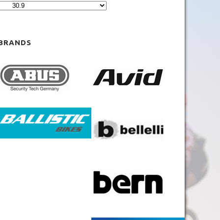
MTB 29″ V-BRAKE
BRANDS
ROAD CARBON
ROAD
CYCLOCROSS
FITNESS