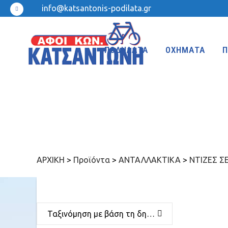
info@katsantonis-podilata.gr
ΠΟΔΗΛΑΤΑ
ΟΧΗΜΑΤΑ
Π
MTB 27.5″ DISC
MTB 24″
MTB 27.5″
MTB 20″
MTB 26″ FRONT SUSPENSION
BMX 20″
ΑΡΧΙΚΗ
>
Προϊόντα
>
ΑΝΤΑΛΛΑΚΤΙΚΑ
>
ΝΤΙΖΕΣ Σ
MTB 26″
KIDS 20″
Ταξινόμηση με βάση τη δημοφιλία
TREKKING-ADVENTURE
CROSS-