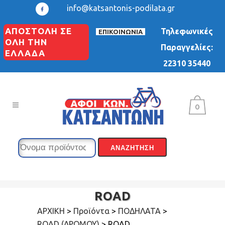
info@katsantonis-podilata.gr
ΑΠΟΣΤΟΛΗ ΣΕ
Τηλεφωνικές
ΕΠΙΚΟΙΝΩΝΙΑ
ΟΛΗ ΤΗΝ
Παραγγελίες:
ΕΛΛΑΔΑ
22310 35440
0
ROAD
ΑΡΧΙΚΗ
>
Προϊόντα
>
ΠΟΔΗΛΑΤΑ
>
ROAD (ΔΡΟΜΟΥ)
>
ROAD