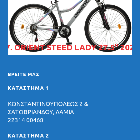
07. ORIENT STEED LADY 27.5" 2026
ΒΡΕΊΤΕ ΜΑΣ
ΚΑΤΑΣΤΗΜΑ 1
ΚΩΝΣΤΑΝΤΙΝΟΥΠΟΛΕΩΣ 2 &
ΣΑΤΩΒΡΙΑΝΔΟΥ, ΛΑΜΙΑ
22314 00468
ΚΑΤΑΣΤΗΜΑ 2