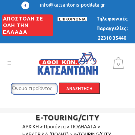
info@katsantonis-podilata.gr
ΑΠΟΣΤΟΛΗ ΣΕ
Τηλεφωνικές
ΕΠΙΚΟΙΝΩΝΙΑ
ΟΛΗ ΤΗΝ
Παραγγελίες:
ΕΛΛΑΔΑ
22310 35440
0
E-TOURING/CITY
ΑΡΧΙΚΗ
>
Προϊόντα
>
ΠΟΔΗΛΑΤΑ
>
ΗΛΕΚΤΡΙΚΑ (ΠΟΛΗΣ)
>
e-TOURING/CITY