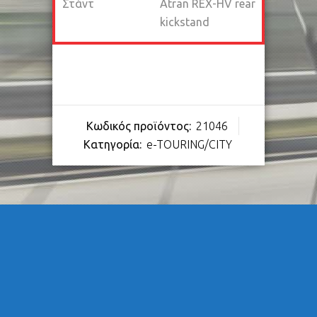
Στάντ
Atran REX-HV rear
kickstand
Κωδικός προϊόντος:
21046
Κατηγορία:
e-TOURING/CITY