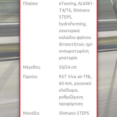
Πλαίσιο
eTouring, AL6061-
T4/T6, Shimano
STEPS,
hydroforming,
εσωτερικά
καλώδια φρένου
&ταχυτήτων, ημί-
ενσωματωμένη
μπαταρία
Μέγεθος
50/54 cm
Πιρούνι
RST Viva air-TNL,
60 mm, μηχανικό
κλείδωμα,
ρυθμιζόμενη
προφόρτιση
Μονάδα
Shimano STEPS