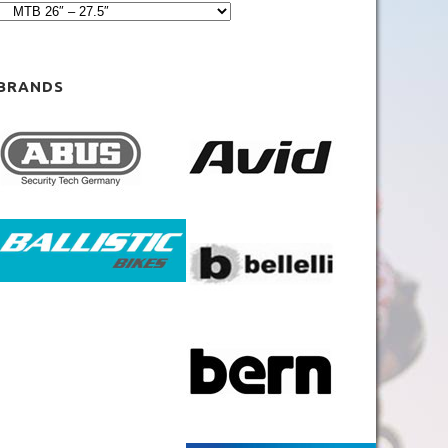
MTB 29″ V-BRAKE
BRANDS
ROAD CARBON
ROAD
CYCLOCROSS
FITNESS