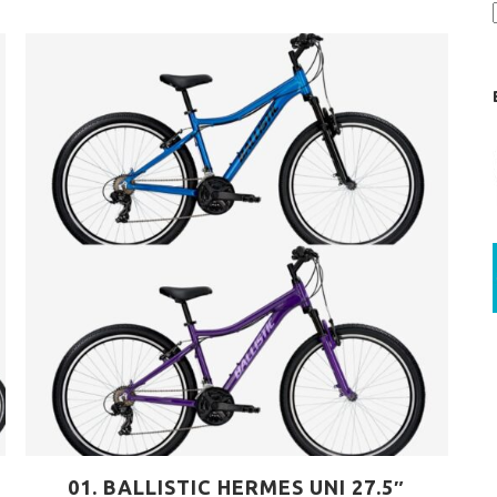
MTB 29″ SCOTT
SPENSION 20″-26″
FOLDING
SUSP
FAT BIKES
TRICYCLE
01. BALLISTIC HERMES UNI 27.5″