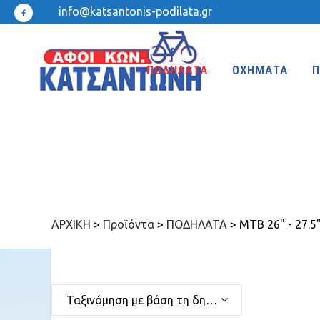
info@katsantonis-podilata.gr
ΠΟΔΗΛΑΤΑ
ΟΧΗΜΑΤΑ
Π
MTB 27.5″ DISC
MTB 24″
MTB 27.5″
MTB 20″
MTB 26″ FRONT SUSPENSION
BMX 20″
ΑΡΧΙΚΗ
>
Προϊόντα
>
ΠΟΔΗΛΑΤΑ
>
MTB 26" - 27.5
MTB 26″
KIDS 20″
Ταξινόμηση με βάση τη δημοφιλία
TREKKING-ADVENTURE
CROSS-