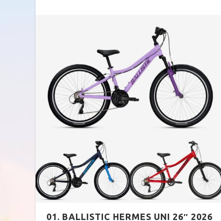
TREKKING LADY
TRAIL
TOURING
ENDURO
CITY
FULL SU
E-TOURING/CITY
E-MTB
E-TOURING/CITY WAVE
E-FULL 
E-TREKKING
E-ALL TERRAIN
01. BALLISTIC HERMES UNI 26″ 2026