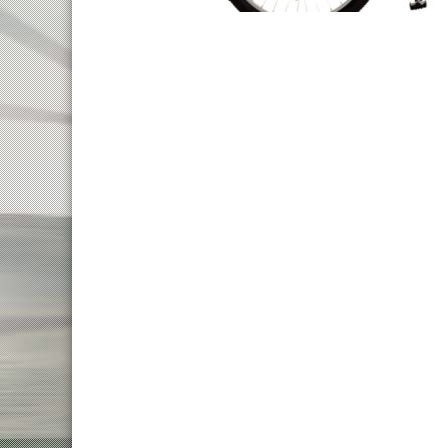
MTB 26″
MTB 29″ DISC
MTB 29″ V-BRAKE
MTB 29″ SCOTT CARBON
MTB 29″ SCOTT
CROSS-COUNTRY
TRAIL
ENDURO