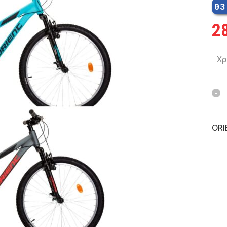
03
2
Χρ
ORI