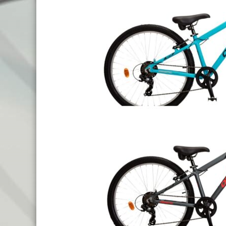
KIDS 16″
KIDS 14″
KIDS 12″
MTB 24″
MTB 20″
BMX 20″ (FREESTYLE)
KIDS 20″
MTB 27.5″ DISC
MTB 27.5″
MTB 26″ FRONT SUSPENSION