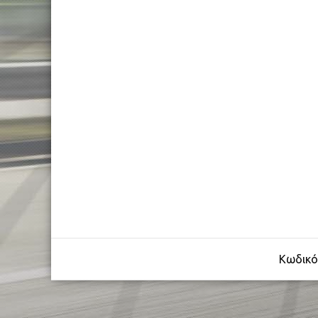
FULL SUSPENSION 20″-26″
TREKKING-ADVENTURE
TREKKING LADY
TOURING
CITY
ROAD CARBON
ROAD
Κωδικό
CYCLOCROSS
FITNESS