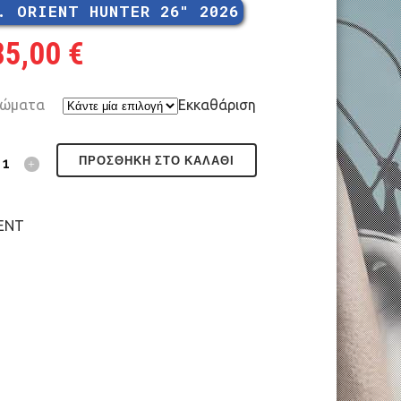
. ORIENT HUNTER 26″ 2026
85,00
€
ώματα
Εκκαθάριση
ΠΡΟΣΘΉΚΗ ΣΤΟ ΚΑΛΆΘΙ
ENT