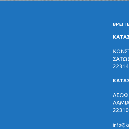
FOLDING
ΒΡΕΊΤ
FAT BIKES
ΚΑΤΑ
TRICYCLE
ΚΩΝΣ
ΣΑΤΩΒ
E-MTB
22314
E-FULL SUSP
ΚΑΤΑ
ΛΕΩΦ.
E-TOURING/CITY
ΛΑΜΙ
E-TOURING/CITY WAVE
22310
E-TREKKING
info@ka