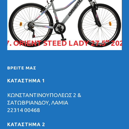
07. ORIENT STEED LADY 27.5" 2026
ΒΡΕΊΤΕ ΜΑΣ
ΚΑΤΑΣΤΗΜΑ 1
ΚΩΝΣΤΑΝΤΙΝΟΥΠΟΛΕΩΣ 2 &
ΣΑΤΩΒΡΙΑΝΔΟΥ, ΛΑΜΙΑ
22314 00468
ΚΑΤΑΣΤΗΜΑ 2