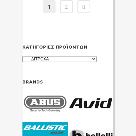
1
2
ΚΑΤΗΓΟΡΊΕΣ ΠΡΟΪΌΝΤΩΝ
BRANDS