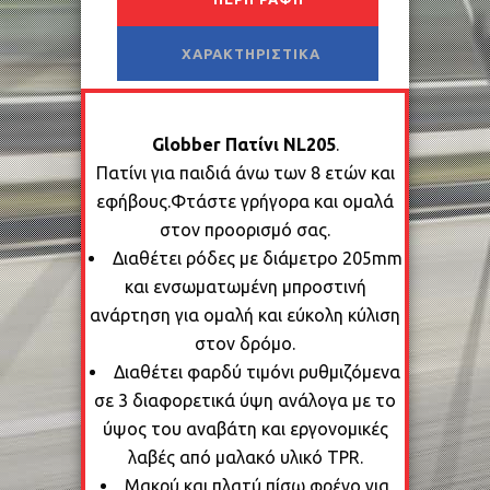
ΧΑΡΑΚΤΗΡΙΣΤΙΚΆ
Globber Πατίνι NL205
.
Πατίνι για παιδιά άνω των 8 ετών και
εφήβους.Φτάστε γρήγορα και ομαλά
στον προορισμό σας.
Διαθέτει ρόδες με διάμετρο 205mm
και ενσωματωμένη μπροστινή
ανάρτηση για ομαλή και εύκολη κύλιση
στον δρόμο.
Διαθέτει φαρδύ τιμόνι ρυθμιζόμενα
σε 3 διαφορετικά ύψη ανάλογα με το
ύψος του αναβάτη και εργονομικές
λαβές από μαλακό υλικό TPR.
Μακρύ και πλατύ πίσω φρένο για