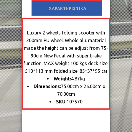
ΧΑΡΑΚΤΗΡΙΣΤΙΚΆ
Luxury 2 wheels folding scooter with
200mm PU wheel. Whole alu. material
made the height can be adjust from 75-
90cm New Pedal with super brake
function. MAX weight 100 kgs deck size:
510*113 mm folded size: 85*37*95 см
Weight:
4.87kg
Dimensions:
75.00cm x 26.00cm x
70.00cm
SKU:
107570