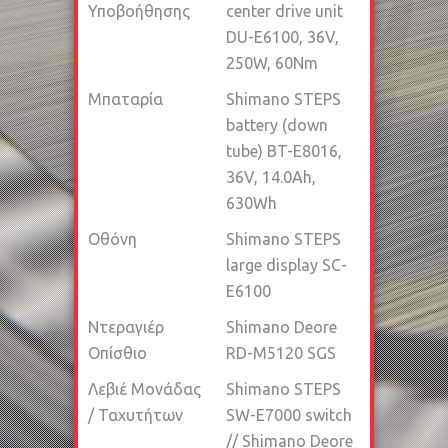
Υποβοήθησης
center drive unit
DU-E6100, 36V,
250W, 60Nm
Μπαταρία
Shimano STEPS
battery (down
tube) BT-E8016,
36V, 14.0Ah,
630Wh
Οθόνη
Shimano STEPS
large display SC-
E6100
Ντεραγιέρ
Shimano Deore
Οπίσθιο
RD-M5120 SGS
Λεβιέ Μονάδας
Shimano STEPS
/ Ταχυτήτων
SW-E7000 switch
// Shimano Deore