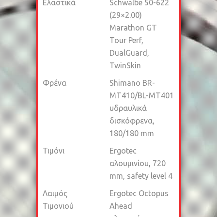
Ελαστικά
Schwalbe 50-622
(29×2.00)
Marathon GT
Tour Perf,
DualGuard,
TwinSkin
Φρένα
Shimano BR-
MT410/BL-MT401
υδραυλικά
δισκόφρενα,
180/180 mm
Τιμόνι
Ergotec
αλουμινίου, 720
mm, safety level 4
Λαιμός
Ergotec Octopus
Τιμονιού
Ahead