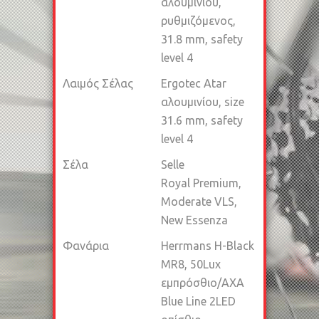
αλουμινίου,
ρυθμιζόμενος,
31.8 mm, safety
level 4
Λαιμός Σέλας
Ergotec Atar
αλουμινίου, size
31.6 mm, safety
level 4
Σέλα
Selle
Royal Premium,
Moderate VLS,
New Essenza
Φανάρια
Herrmans H-Black
MR8, 50Lux
εμπρόσθιο/AXA
Blue Line 2LED