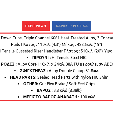
ΠΕΡΙΓΡΑΦΉ
ΧΑΡΑΚΤΗΡΙΣΤΙΚΆ
 Down Tube, Triple Channel 6061 Heat Treated Alloy, 3 Concav
Rails Πλάτος : 110χιλ. (4.3″) Μήκος : 482.6χιλ. (19″)
Hi Tensile Gusseted Riser Handlebar Πλάτος : 510χιλ. (20″) Ύψος 
ΠΙΡΟΥΝΙ :
Hi Tensile Steel HIC
ΡΟΔΕΣ :
Alloy Core 110χιλ. x 24χιλ. 88A PU με ρουλεμάν ABE
ΣΦΙΓΚΤΗΡΑΣ :
Alloy Double Clamp 31.8χιλ.
HEAD PARTS:
Sealed Head Parts with Nylon HIC Shim
OTHER:
Grit Flex Brake / Soft Feel Grips
ΒΑΡΟΣ
: 3.8 κιλά (8.38lb)
ΜΕΓΙΣΤΟ ΒΑΡΟΣ ΑΝΑΒΑΤΗ :
100 κιλά