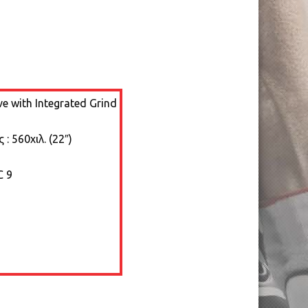
e with Integrated Grind
: 560χιλ. (22″)
C 9