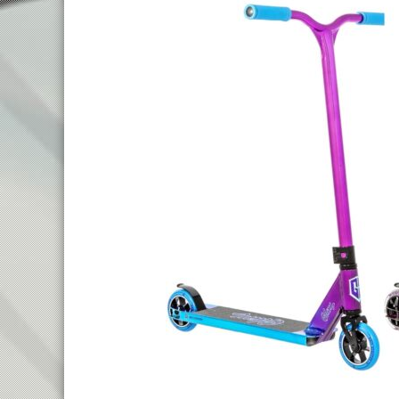
TREKKING LADY
TRAIL
TOURING
ENDURO
CITY
FULL SU
E-TOURING/CITY
E-MTB
E-TOURING/CITY WAVE
E-FULL 
E-TREKKING
E-ALL TERRAIN