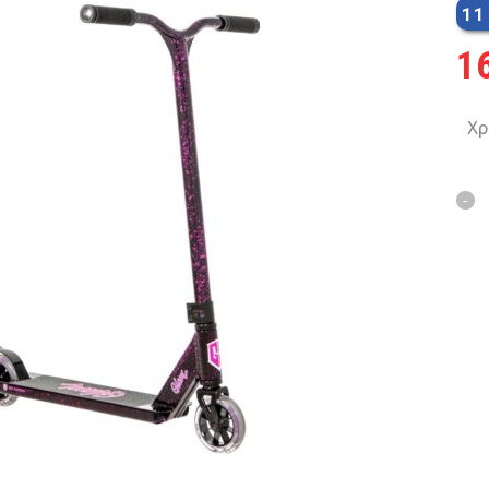
11
MTB 29″ SCOTT
1
SPENSION 20″-26″
Χρ
FOLDING
SUSP
FAT BIKES
TRICYCLE