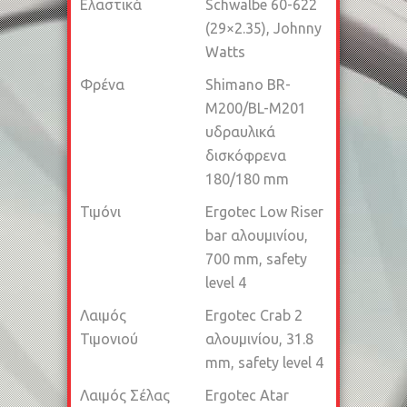
Ελαστικά
Schwalbe 60-622
(29×2.35), Johnny
Watts
Φρένα
Shimano BR-
M200/BL-M201
υδραυλικά
δισκόφρενα
180/180 mm
Τιμόνι
Ergotec Low Riser
bar αλουμινίου,
700 mm, safety
level 4
Λαιμός
Ergotec Crab 2
Τιμονιού
αλουμινίου, 31.8
mm, safety level 4
Λαιμός Σέλας
Ergotec Atar