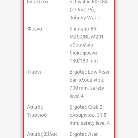
Ελαστικά
Schwalbe 60-584
(27.5×2.35),
Johnny Watts
Φρένα
Shimano BR-
M200/BL-M201
υδραυλικά
δισκόφρενα
180/180 mm
Τιμόνι
Ergotec Low Riser
bar αλουμινίου,
700 mm, safety
level 4
Λαιμός
Ergotec Crab 2
Τιμονιού
αλουμινίου, 31.8
mm, safety level 4
Λαιμός Σέλας
Ergotec Atar