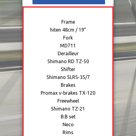
Frame
hiten 48cm / 19”
Fork
MD711
Derailleur
Shimano RD TZ-50
Shifter
Shimano SLRS-35/7
Brakes
Promax v-brakes TX-120
Freewheel
Shimano TZ-21
B.B set
Neco
Rims