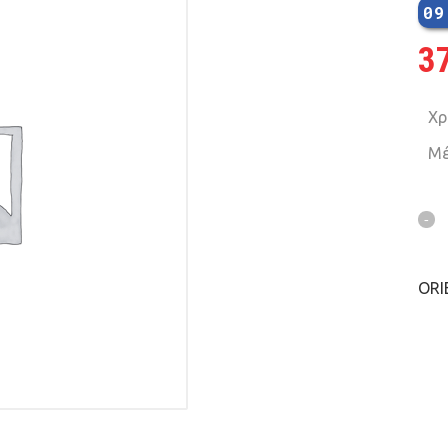
09
MTB 29″ SCOTT
3
SPENSION 20″-26″
Χρ
Μέ
FOLDING
SUSP
FAT BIKES
TRICYCLE
ORI