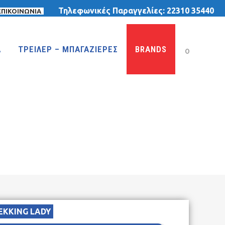
Τηλεφωνικές Παραγγελίες:
22310 35440
ΕΠΙΚΟΙΝΩΝΙΑ
Α
ΤΡΕΙΛΕΡ – ΜΠΑΓΑΖΙΕΡΕΣ
BRANDS
0
ΤΡΙΚΥΚΛΑ
ΤΡΙΚΥΚΛΑ ΜΕ ΤΕΝΤΑ
ΤΡΙΚΥΚΛΑ ΜΕ ΦΟΥΣΚΩΤΕΣ ΡΟΔΕΣ
ΙΣΟΡΡΟΠΙΑΣ
EKKING LADY
MTB 29″ DISC