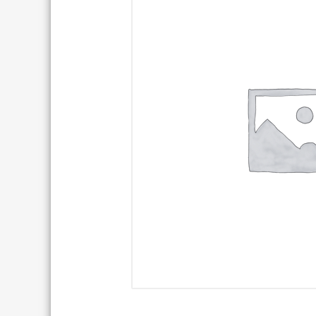
TREKKING LADY
TRAIL
TOURING
ENDURO
CITY
FULL SU
E-TOURING/CITY
E-MTB
E-TOURING/CITY WAVE
E-FULL 
E-TREKKING
E-ALL TERRAIN