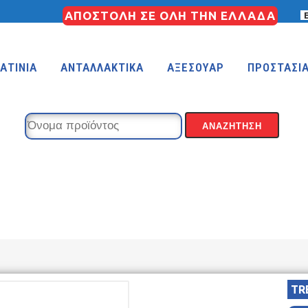
ΑΠΟΣΤΟΛΗ ΣΕ ΟΛΗ ΤΗΝ ΕΛΛΑΔΑ
ΑΤΙΝΙΑ
ΑΝΤΑΛΛΑΚΤΙΚΑ
ΑΞΕΣΟΥΑΡ
ΠΡΟΣΤΑΣΙ
KIDS 18″
KIDS 16″
 (FREESTYLE)
KIDS 14″
KIDS 12″
TR
COUNTRY
MTB 29″ SCOTT CARBON