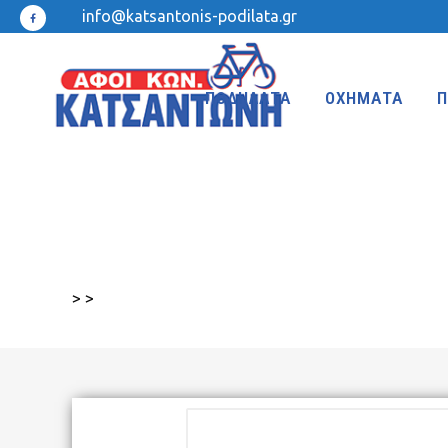
info@katsantonis-podilata.gr
ΠΟΔΗΛΑΤΑ
ΟΧΗΜΑΤΑ
Π
MTB 27.5″ DISC
MTB 24″
MTB 27.5″
MTB 20″
>
>
MTB 26″ FRONT SUSPENSION
BMX 20″
MTB 26″
KIDS 20″
TREKKING-ADVENTURE
CROSS-