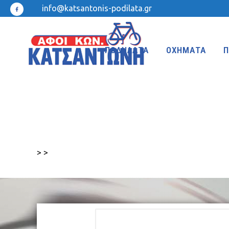
info@katsantonis-podilata.gr
ΠΟΔΗΛΑΤΑ
ΟΧΗΜΑΤΑ
Π
MTB 27.5″ DISC
MTB 24″
MTB 27.5″
MTB 20″
>
>
MTB 26″ FRONT SUSPENSION
BMX 20″
MTB 26″
KIDS 20″
TREKKING-ADVENTURE
CROSS-