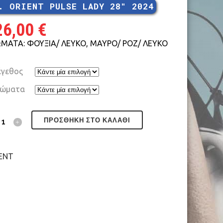
. ORIENT PULSE LADY 28″ 2024
MTB 29″ V-BRAKE
26,00
€
ΜΑΤΑ: ΦΟΥΞΙΑ/ ΛΕΥΚΟ, ΜΑΥΡΟ/ ΡΟΖ/ ΛΕΥΚΟ
γεθος
ROAD CARBON
ώματα
ROAD
ΠΡΟΣΘΉΚΗ ΣΤΟ ΚΑΛΆΘΙ
CYCLOCROSS
FITNESS
ENT