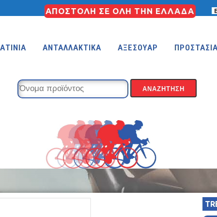
ΑΠΟΣΤΟΛΗ ΣΕ ΟΛΗ ΤΗΝ ΕΛΛΑΔΑ
ΑΤΙΝΙΑ
ΑΝΤΑΛΛΑΚΤΙΚΑ
ΑΞΕΣΟΥΑΡ
ΠΡΟΣΤΑΣΙ
KIDS 18″
KIDS 16″
 (FREESTYLE)
KIDS 14″
KIDS 12″
TR
COUNTRY
MTB 29″ SCOTT CARBON