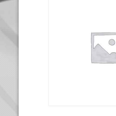
TREKKING LADY
TRAIL
TOURING
ENDURO
CITY
FULL SU
E-TOURING/CITY
E-MTB
E-TOURING/CITY WAVE
E-FULL 
E-TREKKING
E-ALL TERRAIN