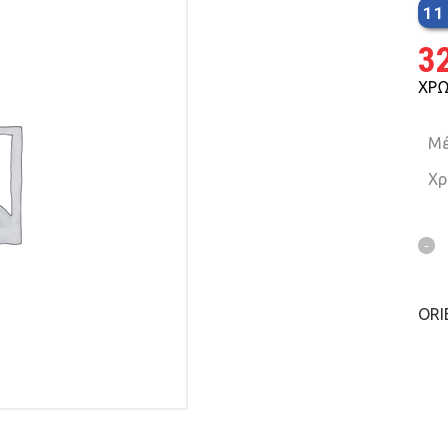
11
MTB 29″ SCOTT
3
ΧΡΩ
SPENSION 20″-26″
Μέ
FOLDING
Χρ
SUSP
FAT BIKES
TRICYCLE
ORI