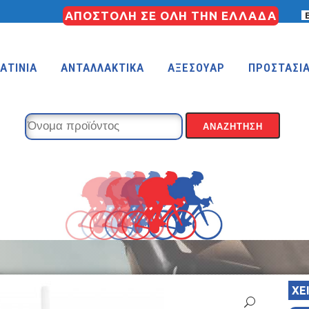
ΑΠΟΣΤΟΛΗ ΣΕ ΟΛΗ ΤΗΝ ΕΛΛΑΔΑ
ΑΤΙΝΙΑ
ΑΝΤΑΛΛΑΚΤΙΚΑ
ΑΞΕΣΟΥΑΡ
ΠΡΟΣΤΑΣΙ
KIDS 18″
KIDS 16″
 (FREESTYLE)
KIDS 14″
KIDS 12″
ΧΕ
COUNTRY
MTB 29″ SCOTT CARBON