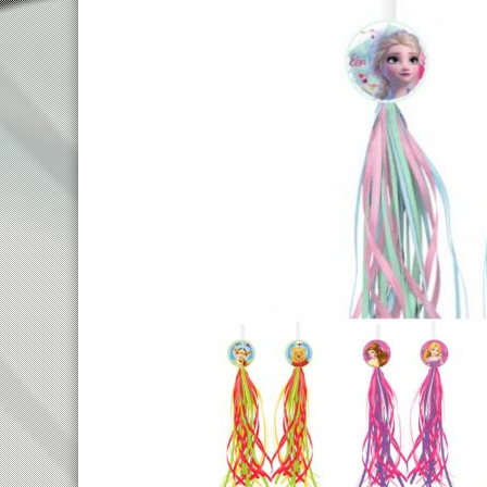
TREKKING LADY
TRAIL
TOURING
ENDURO
CITY
FULL SU
E-TOURING/CITY
E-MTB
E-TOURING/CITY WAVE
E-FULL 
E-TREKKING
E-ALL TERRAIN