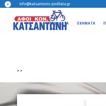
info@katsantonis-podilata.gr
ΠΟΔΗΛΑΤΑ
ΟΧΗΜΑΤΑ
Π
MTB 27.5″ DISC
MTB 24″
MTB 27.5″
MTB 20″
>
>
MTB 26″ FRONT SUSPENSION
BMX 20″
MTB 26″
KIDS 20″
TREKKING-ADVENTURE
CROSS-