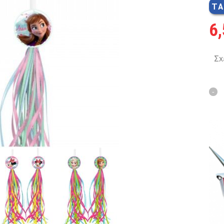
ΤΑ
MTB 29″ SCOTT
6
SPENSION 20″-26″
Σχ
FOLDING
SUSP
FAT BIKES
TRICYCLE