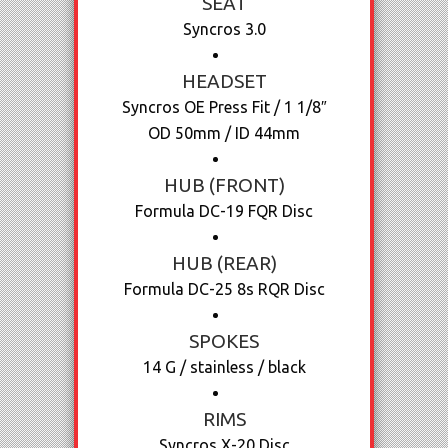
SEAT
Syncros 3.0
HEADSET
Syncros OE Press Fit / 1 1/8″
OD 50mm / ID 44mm
HUB (FRONT)
Formula DC-19 FQR Disc
HUB (REAR)
Formula DC-25 8s RQR Disc
SPOKES
14 G / stainless / black
RIMS
Syncros X-20 Disc