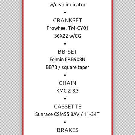
w/gear indicator
CRANKSET
Prowheel TM-CY01
36X22 w/CG
BB-SET
Feimin FP.B908N
BB73 / square taper
CHAIN
KMC Z-8.3
CASSETTE
Sunrace CSM55 8AV / 11-34T
BRAKES