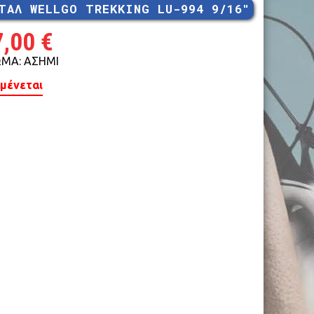
ΤΑΛ WELLGO TREKKING LU-994 9/16″
MTB 29″ V-BRAKE
7,00
€
ΜΑ: ΑΣΗΜΙ
μένεται
ROAD CARBON
ROAD
CYCLOCROSS
FITNESS