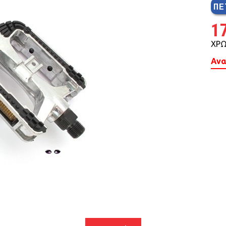
ΠΕ
MTB 29″ SCOTT
1
ΧΡΩ
SPENSION 20″-26″
Ανα
FOLDING
SUSP
FAT BIKES
TRICYCLE