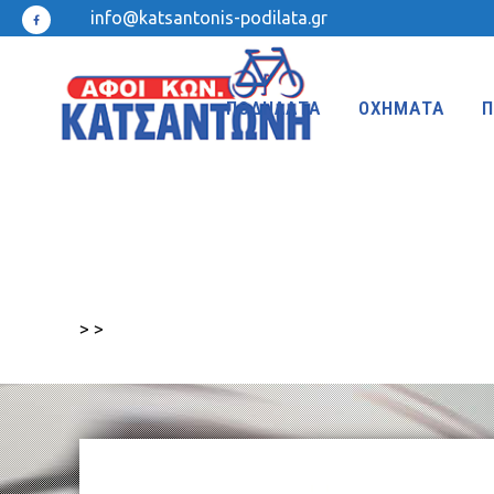
info@katsantonis-podilata.gr
ΠΟΔΗΛΑΤΑ
ΟΧΗΜΑΤΑ
Π
MTB 27.5″ DISC
MTB 24″
MTB 27.5″
MTB 20″
>
>
MTB 26″ FRONT SUSPENSION
BMX 20″
MTB 26″
KIDS 20″
TREKKING-ADVENTURE
CROSS-