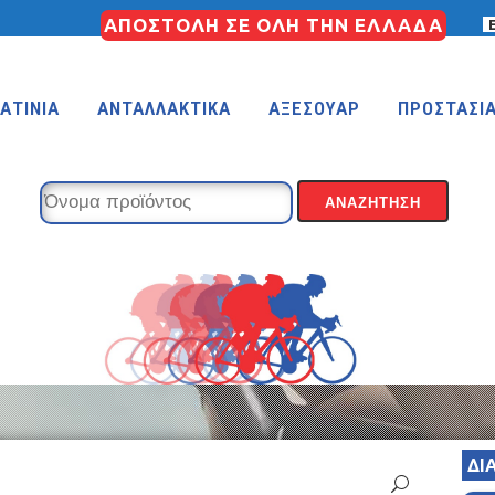
ΑΠΟΣΤΟΛΗ ΣΕ ΟΛΗ ΤΗΝ ΕΛΛΑΔΑ
ΑΤΙΝΙΑ
ΑΝΤΑΛΛΑΚΤΙΚΑ
ΑΞΕΣΟΥΑΡ
ΠΡΟΣΤΑΣΙ
KIDS 18″
KIDS 16″
 (FREESTYLE)
KIDS 14″
KIDS 12″
ΔΙ
COUNTRY
MTB 29″ SCOTT CARBON