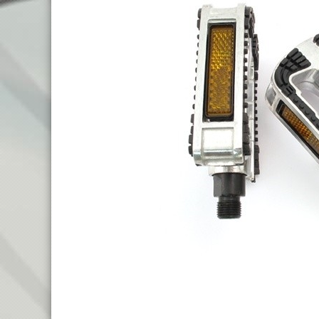
TREKKING LADY
TRAIL
TOURING
ENDURO
CITY
FULL SU
E-TOURING/CITY
E-MTB
E-TOURING/CITY WAVE
E-FULL 
E-TREKKING
E-ALL TERRAIN