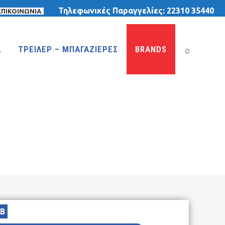
Τηλεφωνικές Παραγγελίες:
22310 35440
ΕΠΙΚΟΙΝΩΝΙΑ
Α
ΤΡΕΙΛΕΡ – ΜΠΑΓΑΖΙΕΡΕΣ
BRANDS
0
ΤΡΙΚΥΚΛΑ
ΤΡΙΚΥΚΛΑ ΜΕ ΤΕΝΤΑ
ΤΡΙΚΥΚΛΑ ΜΕ ΦΟΥΣΚΩΤΕΣ ΡΟΔΕΣ
ΙΣΟΡΡΟΠΙΑΣ
B
MTB 29″ DISC