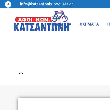
info@katsantonis-podilata.gr
ΠΟΔΗΛΑΤΑ
ΟΧΗΜΑΤΑ
Π
MTB 27.5″ DISC
MTB 24″
MTB 27.5″
MTB 20″
>
>
MTB 26″ FRONT SUSPENSION
BMX 20″
MTB 26″
KIDS 20″
TREKKING-ADVENTURE
CROSS-