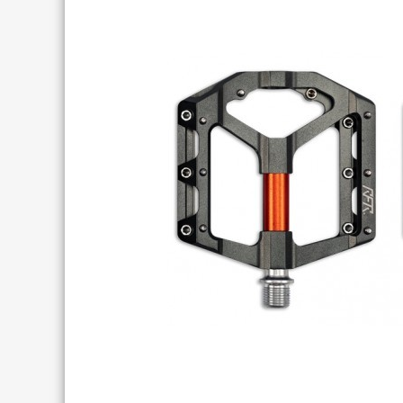
TREKKING LADY
TRAIL
TOURING
ENDURO
CITY
FULL SU
E-TOURING/CITY
E-MTB
E-TOURING/CITY WAVE
E-FULL 
E-TREKKING
E-ALL TERRAIN