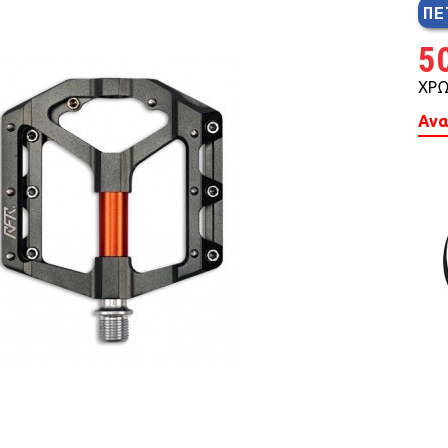
ΠΕ
MTB 29″ SCOTT
5
ΧΡΩ
SPENSION 20″-26″
Ανα
FOLDING
SUSP
FAT BIKES
TRICYCLE