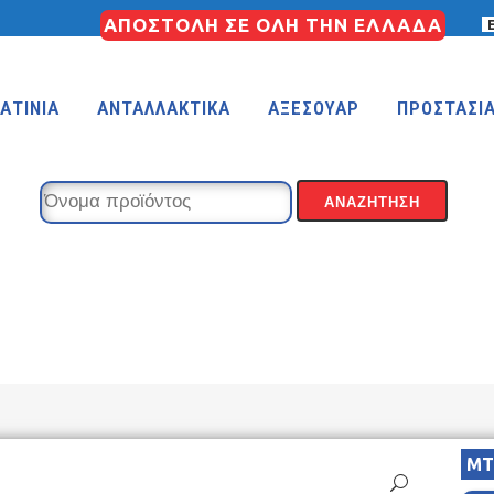
ΑΠΟΣΤΟΛΗ ΣΕ ΟΛΗ ΤΗΝ ΕΛΛΑΔΑ
ΑΤΙΝΙΑ
ΑΝΤΑΛΛΑΚΤΙΚΑ
ΑΞΕΣΟΥΑΡ
ΠΡΟΣΤΑΣΙ
KIDS 18″
KIDS 16″
 (FREESTYLE)
KIDS 14″
KIDS 12″
MT
COUNTRY
MTB 29″ SCOTT CARBON