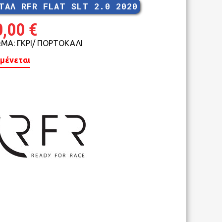
ΤΑΛ RFR FLAT SLT 2.0 2020
MTB 29″ V-BRAKE
0,00
€
ΜΑ: ΓΚΡΙ/ ΠΟΡΤΟΚΑΛΙ
μένεται
ROAD CARBON
ROAD
CYCLOCROSS
FITNESS