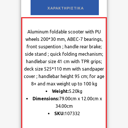
ΧΑΡΑΚΤΗΡΙΣΤΙΚΆ
Aluminum foldable scooter with PU
wheels 200*30 mm, ABEC-7 bearings,
front suspention ; handle rear brake;
side stand ; quick folding mechanism;
handlebar size 41 cm with TPR grips;
deck size 525*110 mm with sandpaper
cover ; handlebar height 95 cm; for age
8+ and max weight up to 100 kg
Weight:
5.20kg
Dimensions:
79.00cm x 12.00cm x
34.00cm
SKU:
107332