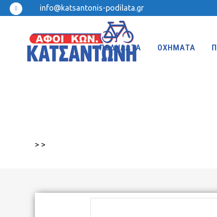
info@katsantonis-podilata.gr
ΠΟΔΗΛΑΤΑ
ΟΧΗΜΑΤΑ
Π
MTB 27.5″ DISC
MTB 24″
MTB 27.5″
MTB 20″
>
>
MTB 26″ FRONT SUSPENSION
BMX 20″
MTB 26″
KIDS 20″
TREKKING-ADVENTURE
CROSS-