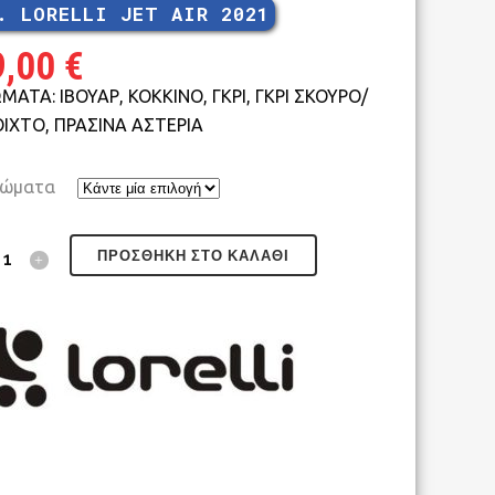
. LORELLI JET AIR 2021
MTB 29″ V-BRAKE
9,00
€
ΜΑΤΑ: ΙΒΟΥΑΡ, ΚΟΚΚΙΝΟ, ΓΚΡΙ, ΓΚΡΙ ΣΚΟΥΡΟ/
ΙΧΤΟ, ΠΡΑΣΙΝΑ ΑΣΤΕΡΙΑ
ώματα
ROAD CARBON
ROAD
ΠΡΟΣΘΉΚΗ ΣΤΟ ΚΑΛΆΘΙ
CYCLOCROSS
FITNESS