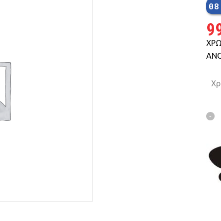
08
MTB 29″ SCOTT
9
ΧΡΩ
SPENSION 20″-26″
ΑΝΟ
Χρ
FOLDING
SUSP
FAT BIKES
TRICYCLE