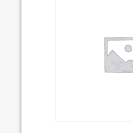
TREKKING LADY
TRAIL
TOURING
ENDURO
CITY
FULL SU
E-TOURING/CITY
E-MTB
E-TOURING/CITY WAVE
E-FULL 
E-TREKKING
E-ALL TERRAIN