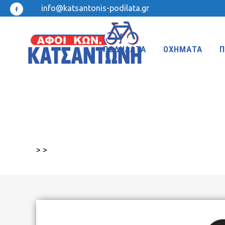
info@katsantonis-podilata.gr
ΠΟΔΗΛΑΤΑ
ΟΧΗΜΑΤΑ
Π
MTB 27.5″ DISC
MTB 24″
MTB 27.5″
MTB 20″
>
>
MTB 26″ FRONT SUSPENSION
BMX 20″
MTB 26″
KIDS 20″
TREKKING-ADVENTURE
CROSS-