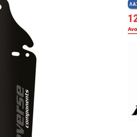
ΛΑ
MTB 29″ SCOTT
1
SPENSION 20″-26″
Ανα
FOLDING
SUSP
FAT BIKES
TRICYCLE