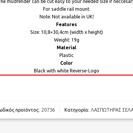
he mudfender can be cut easy to your needed size if neccesar
For saddle rail mount.
Note: Not available in UK!
Features
Size: 10,8×30,4cm (width x height)
Weight: 19g
Material
Plastic
Color
Black with white Reverse-Logo
ωδικός προϊόντος:
20736
Κατηγορία:
ΛΑΣΠΩΤΗΡΑΣ ΣΕΛ