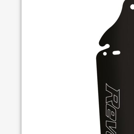
TREKKING LADY
TRAIL
TOURING
ENDURO
CITY
FULL SU
E-TOURING/CITY
E-MTB
E-TOURING/CITY WAVE
E-FULL 
E-TREKKING
E-ALL TERRAIN