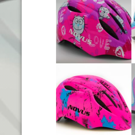
TREKKING LADY
TRAIL
TOURING
ENDURO
CITY
FULL SU
E-TOURING/CITY
E-MTB
E-TOURING/CITY WAVE
E-FULL 
E-TREKKING
E-ALL TERRAIN