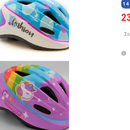
14
MTB 29″ SCOTT
2
SPENSION 20″-26″
Σχ
FOLDING
SUSP
FAT BIKES
TRICYCLE