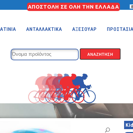
ΑΠΟΣΤΟΛΗ ΣΕ ΟΛΗ ΤΗΝ ΕΛΛΑΔΑ
ΑΤΙΝΙΑ
ΑΝΤΑΛΛΑΚΤΙΚΑ
ΑΞΕΣΟΥΑΡ
ΠΡΟΣΤΑΣΙ
KIDS 18″
KIDS 16″
 (FREESTYLE)
KIDS 14″
KIDS 12″
Ki
COUNTRY
MTB 29″ SCOTT CARBON