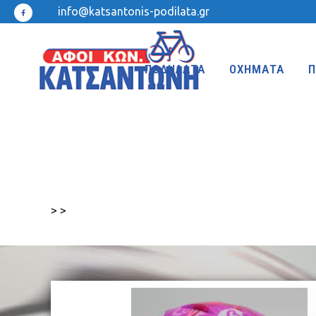
info@katsantonis-podilata.gr
ΠΟΔΗΛΑΤΑ
ΟΧΗΜΑΤΑ
Π
MTB 27.5″ DISC
MTB 24″
MTB 27.5″
MTB 20″
>
>
MTB 26″ FRONT SUSPENSION
BMX 20″
MTB 26″
KIDS 20″
TREKKING-ADVENTURE
CROSS-