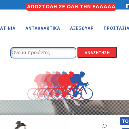
ΑΠΟΣΤΟΛΗ ΣΕ ΟΛΗ ΤΗΝ ΕΛΛΑΔΑ
ΑΤΙΝΙΑ
ΑΝΤΑΛΛΑΚΤΙΚΑ
ΑΞΕΣΟΥΑΡ
ΠΡΟΣΤΑΣΙ
KIDS 18″
KIDS 16″
 (FREESTYLE)
KIDS 14″
KIDS 12″
TO
COUNTRY
MTB 29″ SCOTT CARBON