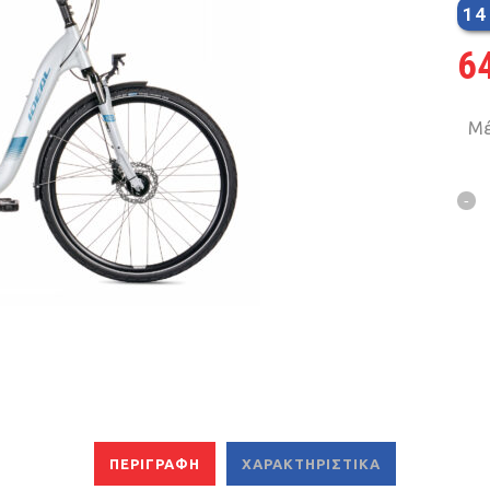
14
MTB 29″ SCOTT
6
SPENSION 20″-26″
Μέ
FOLDING
SUSP
FAT BIKES
TRICYCLE
ΠΕΡΙΓΡΑΦΉ
ΧΑΡΑΚΤΗΡΙΣΤΙΚΆ