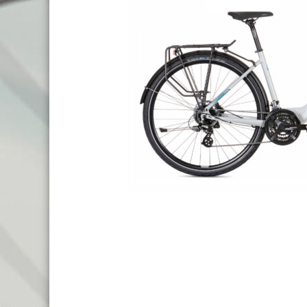
TREKKING LADY
TRAIL
TOURING
ENDURO
CITY
FULL SU
E-TOURING/CITY
E-MTB
E-TOURING/CITY WAVE
E-FULL 
E-TREKKING
E-ALL TERRAIN