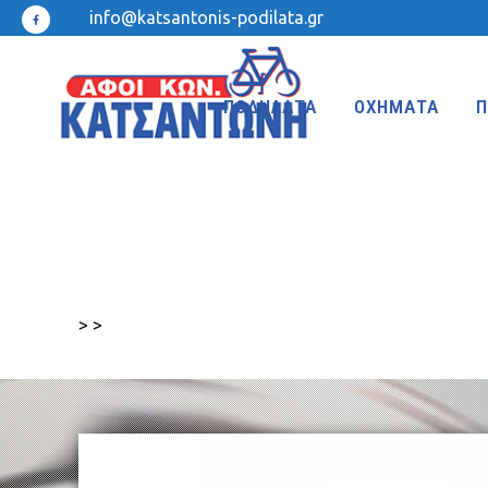
info@katsantonis-podilata.gr
ΠΟΔΗΛΑΤΑ
ΟΧΗΜΑΤΑ
Π
MTB 27.5″ DISC
MTB 24″
MTB 27.5″
MTB 20″
>
>
MTB 26″ FRONT SUSPENSION
BMX 20″
MTB 26″
KIDS 20″
TREKKING-ADVENTURE
CROSS-