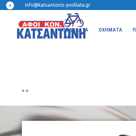
info@katsantonis-podilata.gr
ΠΟΔΗΛΑΤΑ
ΟΧΗΜΑΤΑ
Π
MTB 27.5″ DISC
MTB 24″
MTB 27.5″
MTB 20″
>
>
MTB 26″ FRONT SUSPENSION
BMX 20″
MTB 26″
KIDS 20″
TREKKING-ADVENTURE
CROSS-