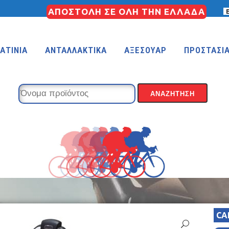
ΑΠΟΣΤΟΛΗ ΣΕ ΟΛΗ ΤΗΝ ΕΛΛΑΔΑ
ΑΤΙΝΙΑ
ΑΝΤΑΛΛΑΚΤΙΚΑ
ΑΞΕΣΟΥΑΡ
ΠΡΟΣΤΑΣΙ
KIDS 18″
KIDS 16″
 (FREESTYLE)
KIDS 14″
KIDS 12″
CA
COUNTRY
MTB 29″ SCOTT CARBON