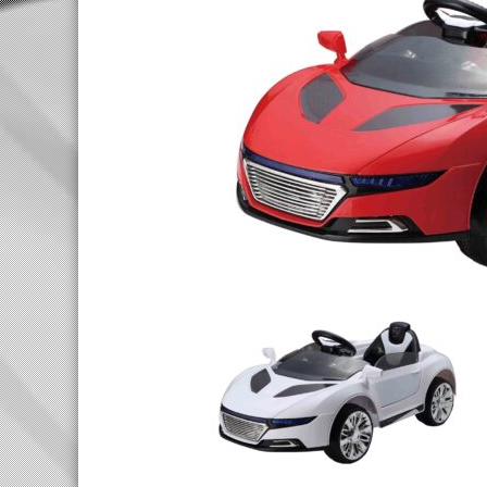
TREKKING LADY
TRAIL
TOURING
ENDURO
CITY
FULL SU
E-TOURING/CITY
E-MTB
E-TOURING/CITY WAVE
E-FULL 
E-TREKKING
E-ALL TERRAIN