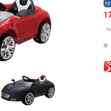
12
MTB 29″ SCOTT
1
SPENSION 20″-26″
Χρ
FOLDING
SUSP
FAT BIKES
TRICYCLE