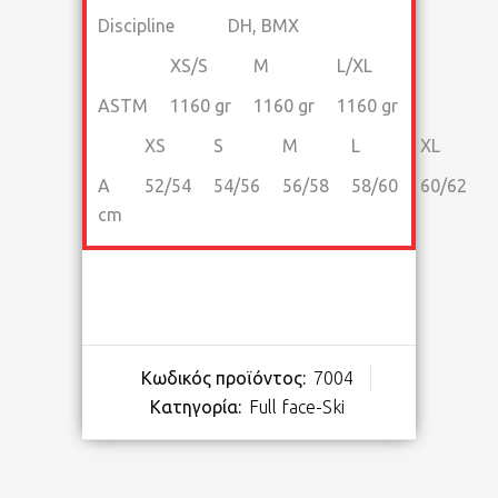
Discipline
DH, BMX
XS/S
M
L/XL
ASTM
1160 gr
1160 gr
1160 gr
XS
S
M
L
XL
A
52/54
54/56
56/58
58/60
60/62
cm
Κωδικός προϊόντος:
7004
Κατηγορία:
Full face-Ski