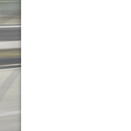
FULL SUSPENSION 20″-26″
TREKKING-ADVENTURE
TREKKING LADY
TOURING
CITY
ROAD CARBON
ROAD
CYCLOCROSS
FITNESS