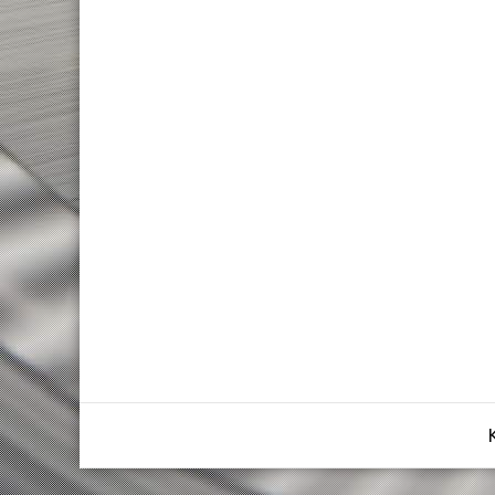
FOLDING
FAT BIKES
TRICYCLE
E-MTB
E-FULL SUSP
E-TOURING/CITY
E-TOURING/CITY WAVE
E-TREKKING