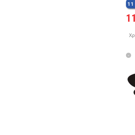
11
1
Χρ