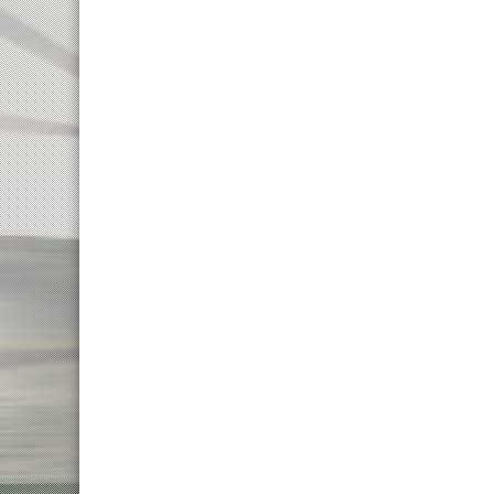
MTB 26″
MTB 29″ DISC
MTB 29″ V-BRAKE
MTB 29″ SCOTT CARBON
MTB 29″ SCOTT
CROSS-COUNTRY
TRAIL
ENDURO