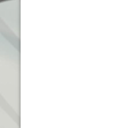
KIDS 16″
KIDS 14″
KIDS 12″
MTB 24″
MTB 20″
BMX 20″ (FREESTYLE)
KIDS 20″
MTB 27.5″ DISC
MTB 27.5″
MTB 26″ FRONT SUSPENSION