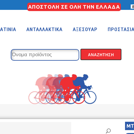
ΑΠΟΣΤΟΛΗ ΣΕ ΟΛΗ ΤΗΝ ΕΛΛΑΔΑ
ΑΤΙΝΙΑ
ΑΝΤΑΛΛΑΚΤΙΚΑ
ΑΞΕΣΟΥΑΡ
ΠΡΟΣΤΑΣΙ
KIDS 18″
KIDS 16″
 (FREESTYLE)
KIDS 14″
KIDS 12″
MT
COUNTRY
MTB 29″ SCOTT CARBON