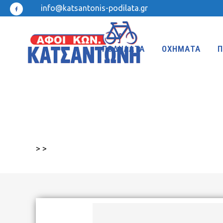
info@katsantonis-podilata.gr
ΠΟΔΗΛΑΤΑ
ΟΧΗΜΑΤΑ
Π
MTB 27.5″ DISC
MTB 24″
MTB 27.5″
MTB 20″
>
>
MTB 26″ FRONT SUSPENSION
BMX 20″
MTB 26″
KIDS 20″
TREKKING-ADVENTURE
CROSS-