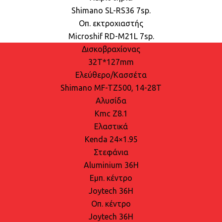
Shimano SL-RS36 7sp.
Οπ. εκτροχιαστής
Microshif RD-Μ21L 7sp.
Δισκοβραχίονας
32T*127mm
Ελεύθερο/Κασσέτα
Shimano MF-TZ500, 14-28Τ
Αλυσίδα
Kmc Z8.1
Ελαστικά
Kenda 24×1.95
Στεφάνια
Aluminium 36H
Εμπ. κέντρο
Joytech 36H
Oπ. κέντρο
Joytech 36H