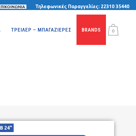
Τηλεφωνικές Παραγγελίες:
22310 35440
ΕΠΙΚΟΙΝΩΝΙΑ
Α
ΤΡΕΙΛΕΡ – ΜΠΑΓΑΖΙΕΡΕΣ
BRANDS
0
ΤΡΙΚΥΚΛΑ
ΤΡΙΚΥΚΛΑ ΜΕ ΤΕΝΤΑ
ΤΡΙΚΥΚΛΑ ΜΕ ΦΟΥΣΚΩΤΕΣ ΡΟΔΕΣ
ΙΣΟΡΡΟΠΙΑΣ
B 24"
MTB 29″ DISC