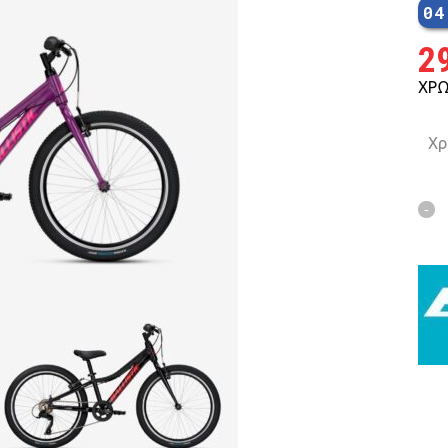
04
MTB 29″ SCOTT
2
ΧΡΩ
SPENSION 20″-26″
Χρ
FOLDING
SUSP
FAT BIKES
TRICYCLE