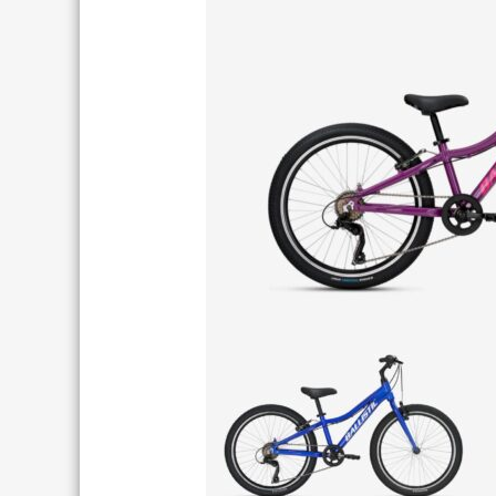
TREKKING LADY
TRAIL
TOURING
ENDURO
CITY
FULL SU
E-TOURING/CITY
E-MTB
E-TOURING/CITY WAVE
E-FULL 
E-TREKKING
E-ALL TERRAIN