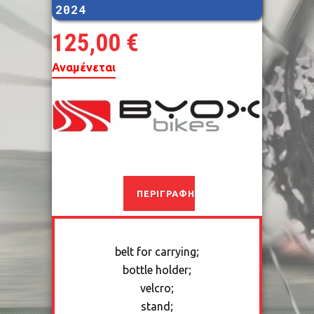
2024
125,00
€
Αναμένεται
ΠΕΡΙΓΡΑΦΉ
belt for carrying;
bottle holder;
velcro;
stand;