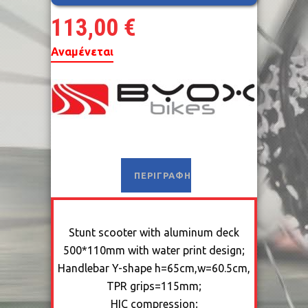
113,00
€
Αναμένεται
ΠΕΡΙΓΡΑΦΉ
Stunt scooter with aluminum deck
500*110mm with water print design;
Handlebar Y-shape h=65cm,w=60.5cm,
TPR grips=115mm;
HIC compression;