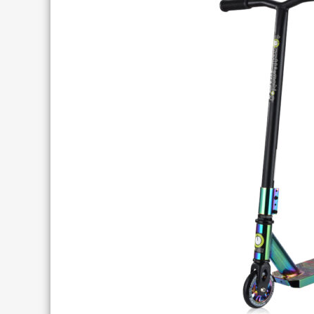
TREKKING LADY
TRAIL
TOURING
ENDURO
CITY
FULL SU
E-TOURING/CITY
E-MTB
E-TOURING/CITY WAVE
E-FULL 
E-TREKKING
E-ALL TERRAIN