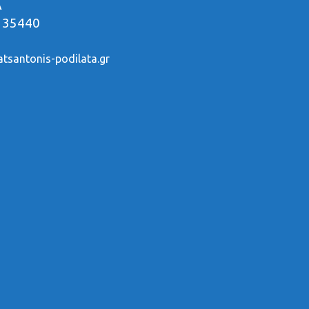
Α
 35440
tsantonis-podilata.gr