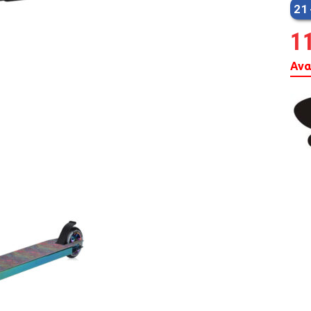
21
MTB 29″ SCOTT
1
SPENSION 20″-26″
Ανα
FOLDING
SUSP
FAT BIKES
TRICYCLE