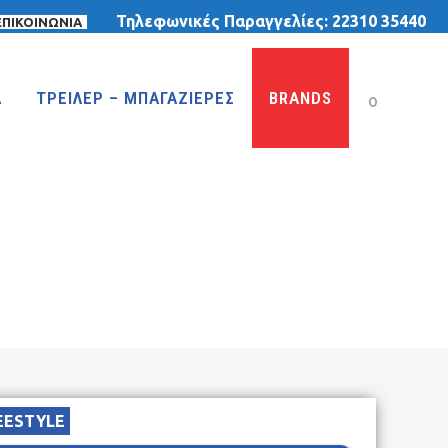
Τηλεφωνικές Παραγγελίες:
22310 35440
ΕΠΙΚΟΙΝΩΝΙΑ
Α
ΤΡΕΙΛΕΡ – ΜΠΑΓΑΖΙΕΡΕΣ
BRANDS
0
ΤΡΙΚΥΚΛΑ
ΤΡΙΚΥΚΛΑ ΜΕ ΤΕΝΤΑ
ΤΡΙΚΥΚΛΑ ΜΕ ΦΟΥΣΚΩΤΕΣ ΡΟΔΕΣ
ΙΣΟΡΡΟΠΙΑΣ
EESTYLE
MTB 29″ DISC