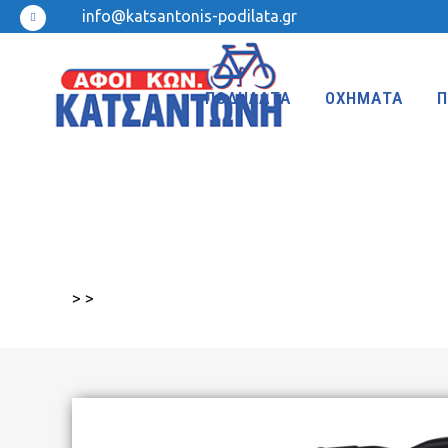
info@katsantonis-podilata.gr
ΠΟΔΗΛΑΤΑ
ΟΧΗΜΑΤΑ
Π
MTB 27.5″ DISC
MTB 24″
MTB 27.5″
MTB 20″
>
>
MTB 26″ FRONT SUSPENSION
BMX 20″
MTB 26″
KIDS 20″
TREKKING-ADVENTURE
CROSS-