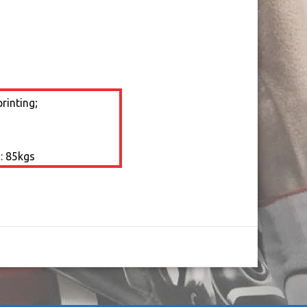
rinting;
d: 85kgs