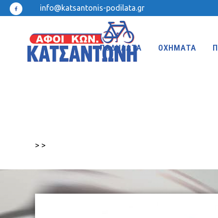
info@katsantonis-podilata.gr
ΠΟΔΗΛΑΤΑ
ΟΧΗΜΑΤΑ
Π
MTB 27.5″ DISC
MTB 24″
MTB 27.5″
MTB 20″
>
>
MTB 26″ FRONT SUSPENSION
BMX 20″
MTB 26″
KIDS 20″
TREKKING-ADVENTURE
CROSS-