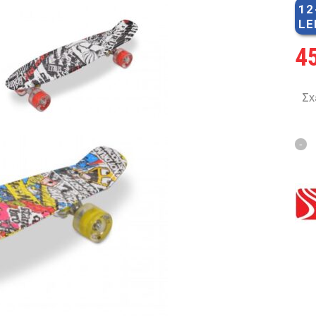
12
MTB 29″ SCOTT
LE
4
SPENSION 20″-26″
Σχ
FOLDING
SUSP
FAT BIKES
TRICYCLE