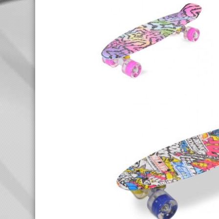
TREKKING LADY
TRAIL
TOURING
ENDURO
CITY
FULL SU
E-TOURING/CITY
E-MTB
E-TOURING/CITY WAVE
E-FULL 
E-TREKKING
E-ALL TERRAIN