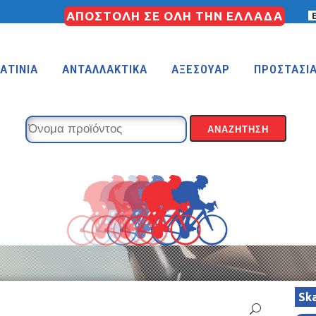
ΑΠΟΣΤΟΛΗ ΣΕ ΟΛΗ ΤΗΝ ΕΛΛΑΔΑ
ΑΤΙΝΙΑ
ΑΝΤΑΛΛΑΚΤΙΚΑ
ΑΞΕΣΟΥΑΡ
ΠΡΟΣΤΑΣΙ
KIDS 18″
KIDS 16″
 (FREESTYLE)
KIDS 14″
KIDS 12″
Sk
COUNTRY
MTB 29″ SCOTT CARBON