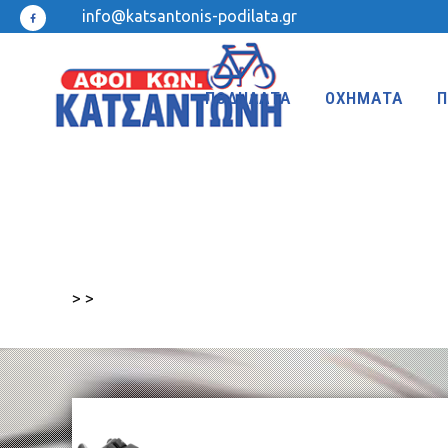
info@katsantonis-podilata.gr
ΠΟΔΗΛΑΤΑ
ΟΧΗΜΑΤΑ
Π
MTB 27.5″ DISC
MTB 24″
MTB 27.5″
MTB 20″
>
>
MTB 26″ FRONT SUSPENSION
BMX 20″
MTB 26″
KIDS 20″
TREKKING-ADVENTURE
CROSS-