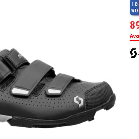
10
MTB 29″ SCOTT
WO
8
SPENSION 20″-26″
Ανα
FOLDING
SUSP
FAT BIKES
TRICYCLE