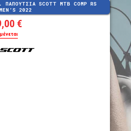
. ΠΑΠΟΥΤΣΙΑ SCOTT MTB COMP RS
MTB 29″ V-BRAKE
MEN’S 2022
9,00
€
μένεται
ROAD CARBON
ROAD
CYCLOCROSS
FITNESS