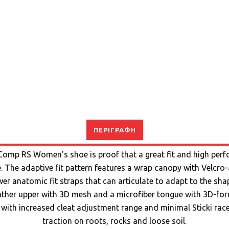
ΠΕΡΙΓΡΑΦΉ
mp RS Women’s shoe is proof that a great fit and high perf
e. The adaptive fit pattern features a wrap canopy with Velcro-
er anatomic fit straps that can articulate to adapt to the sha
eather upper with 3D mesh and a microfiber tongue with 3D-fo
 with increased cleat adjustment range and minimal Sticki race 
traction on roots, rocks and loose soil.