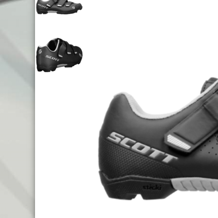
TREKKING LADY
TRAIL
TOURING
ENDURO
CITY
FULL SU
E-TOURING/CITY
E-MTB
E-TOURING/CITY WAVE
E-FULL 
E-TREKKING
E-ALL TERRAIN