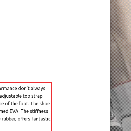
ormance don’t always
adjustable top strap
pe of the foot. The shoe
rmed EVA. The stiffness
rubber, offers fantastic