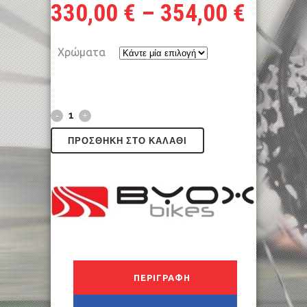
330,00
€
–
354,00
€
Χρώματα
ΠΡΟΣΘΉΚΗ ΣΤΟ ΚΑΛΆΘΙ
ΠΕΡΙΓΡΑΦΉ