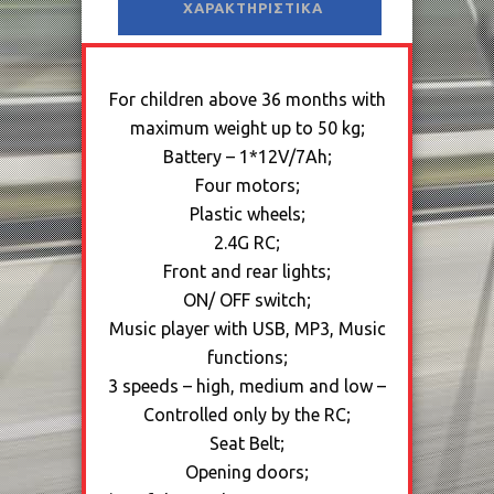
ΧΑΡΑΚΤΗΡΙΣΤΙΚΆ
For children above 36 months with
maximum weight up to 50 kg;
Battery – 1*12V/7Ah;
Four motors;
Plastic wheels;
2.4G RC;
Front and rear lights;
ON/ OFF switch;
Music player with USB, MP3, Music
functions;
3 speeds – high, medium and low –
Controlled only by the RC;
Seat Belt;
Opening doors;