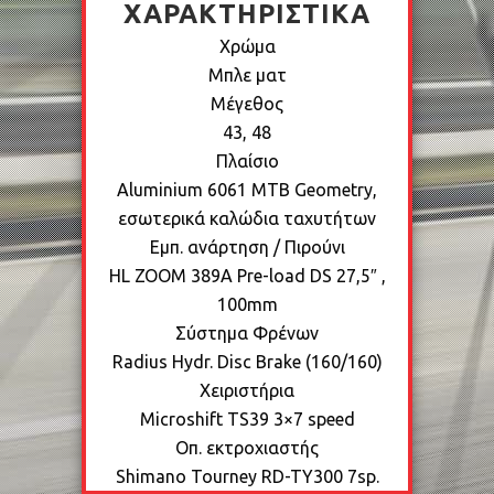
ΧΑΡΑΚΤΗΡΙΣΤΙΚΆ
Χρώμα
Μπλε ματ
Μέγεθος
43, 48
Πλαίσιο
Aluminium 6061 MTB Geometry,
εσωτερικά καλώδια ταχυτήτων
Εμπ. ανάρτηση / Πιρούνι
ΗL ZOOM 389A Pre-load DS 27,5″ ,
100mm
Σύστημα Φρένων
Radius Hydr. Disc Brake (160/160)
Χειριστήρια
Microshift TS39 3×7 speed
Οπ. εκτροχιαστής
Shimano Tourney RD-TY300 7sp.