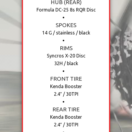
HUB (REAR)
Formula DC-25 8s RQR Disc
SPOKES
14 G / stainless / black
RIMS
Syncros X-20 Disc
32H / black
FRONT TIRE
Kenda Booster
2.4″ / 30TPI
REAR TIRE
Kenda Booster
2.4″ / 30TPI