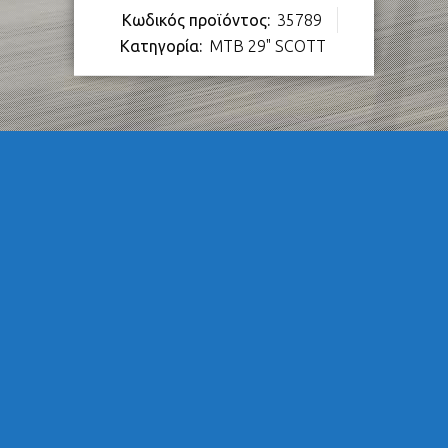
Κωδικός προϊόντος:
35789
Κατηγορία:
MTB 29" SCOTT