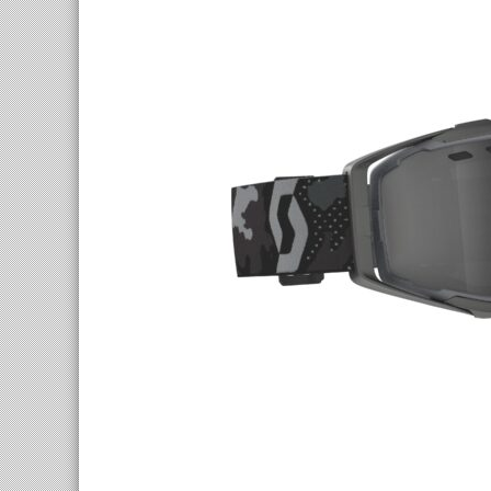
TREKKING LADY
TRAIL
TOURING
ENDURO
CITY
FULL SU
E-TOURING/CITY
E-MTB
E-TOURING/CITY WAVE
E-FULL 
E-TREKKING
E-ALL TERRAIN