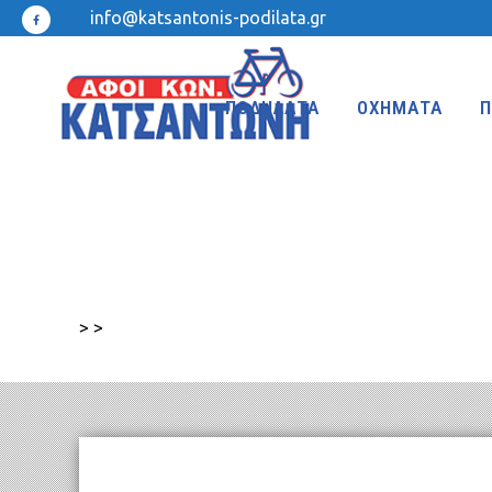
info@katsantonis-podilata.gr
ΠΟΔΗΛΑΤΑ
ΟΧΗΜΑΤΑ
Π
MTB 27.5″ DISC
MTB 24″
MTB 27.5″
MTB 20″
>
>
MTB 26″ FRONT SUSPENSION
BMX 20″
MTB 26″
KIDS 20″
TREKKING-ADVENTURE
CROSS-