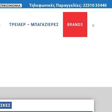
Τηλεφωνικές Παραγγελίες:
22310 35440
ΕΠΙΚΟΙΝΩΝΙΑ
Α
ΤΡΕΙΛΕΡ – ΜΠΑΓΑΖΙΕΡΕΣ
BRANDS
0
ΤΡΙΚΥΚΛΑ
ΤΡΙΚΥΚΛΑ ΜΕ ΤΕΝΤΑ
ΤΡΙΚΥΚΛΑ ΜΕ ΦΟΥΣΚΩΤΕΣ ΡΟΔΕΣ
ΙΣΟΡΡΟΠΙΑΣ
ΣΚΕΣ
MTB 29″ DISC