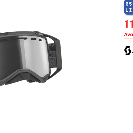
05
MTB 29″ SCOTT
LI
1
SPENSION 20″-26″
Ανα
FOLDING
SUSP
FAT BIKES
TRICYCLE