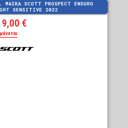
. ΜΑΣΚΑ SCOTT PROSPECT ENDURO
MTB 29″ V-BRAKE
GHT SENSITIVE 2022
19,00
€
μένεται
ROAD CARBON
ROAD
CYCLOCROSS
FITNESS