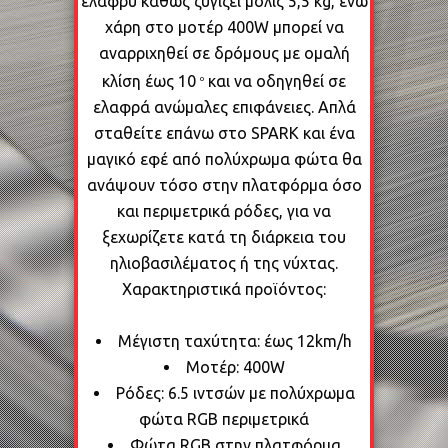
ελαφρύ καθώς ζυγίζει μόλις 5,5 kg, ενώ
χάρη στο μοτέρ 400W μπορεί να
αναρριχηθεί σε δρόμους με ομαλή
κλίση έως 10
και να οδηγηθεί σε
ο
ελαφρά ανώμαλες επιφάνειες. Απλά
σταθείτε επάνω στο SPARK και ένα
μαγικό εφέ από πολύχρωμα φώτα θα
ανάψουν τόσο στην πλατφόρμα όσο
και περιμετρικά ρόδες, για να
ξεχωρίζετε κατά τη διάρκεια του
ηλιοβασιλέματος ή της νύχτας.
Χαρακτηριστικά προϊόντος:
Μέγιστη ταχύτητα: έως 12km/h
Μοτέρ: 400W
Ρόδες: 6.5 ιντσών με πολύχρωμα
φώτα RGB περιμετρικά
Φώτα RGB στην πλατφόρμα