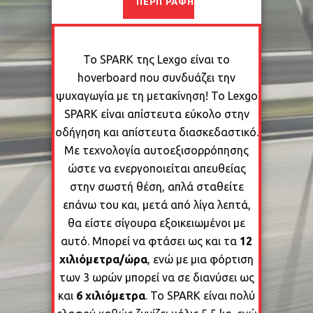
ΠΕΡΙΓΡΑΦΉ
Το SPARK της Lexgo είναι το
hoverboard που συνδυάζει την
ψυχαγωγία με τη μετακίνηση! Το Lexgo
SPARK είναι απίστευτα εύκολο στην
οδήγηση και απίστευτα διασκεδαστικό.
Με τεχνολογία αυτοεξισορρόπησης
ώστε να ενεργοποιείται απευθείας
στην σωστή θέση, απλά σταθείτε
επάνω του και, μετά από λίγα λεπτά,
θα είστε σίγουρα εξοικειωμένοι με
αυτό. Μπορεί να φτάσει ως και τα
12
χιλιόμετρα/ώρα
, ενώ με μια φόρτιση
των 3 ωρών μπορεί να σε διανύσει ως
και
6 χιλιόμετρα
. Το SPARK είναι πολύ